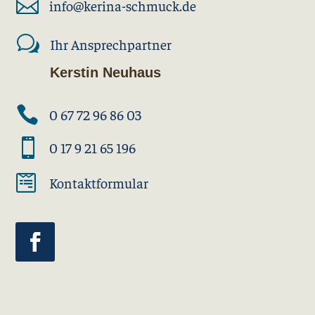

info@kerina-schmuck.de
w
Ihr Ansprechpartner
Kerstin Neuhaus

0 67 72 96 86 03

0 17 9 21 65 196

Kontaktformular