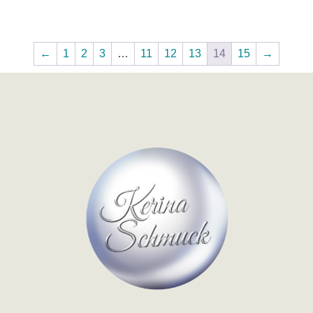
←
1
2
3
…
11
12
13
14
15
→