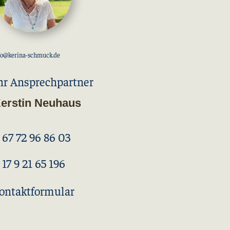
fo@kerina-schmuck.de
hr Ansprechpartner
erstin Neuhaus
 67 72 96 86 03
 17 9 21 65 196
ontaktformular