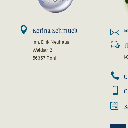

Kerina Schmuck

in
Inh. Dirk Neuhaus
w
I
Waldstr. 2
K
56357 Pohl

0

0

K