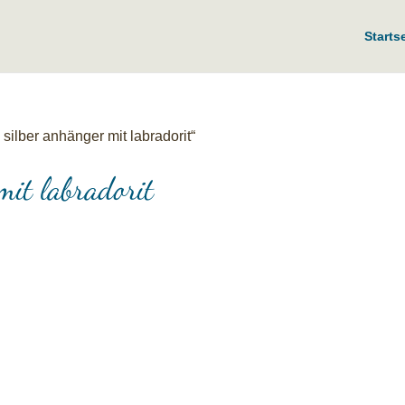
Starts
 silber anhänger mit labradorit“
mit labradorit