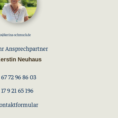
fo@kerina-schmuck.de
hr Ansprechpartner
erstin Neuhaus
 67 72 96 86 03
 17 9 21 65 196
ontaktformular