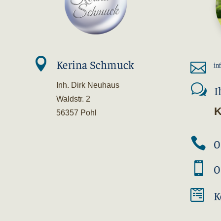

Kerina Schmuck

in
Inh. Dirk Neuhaus
w
I
Waldstr. 2
K
56357 Pohl

0

0

K