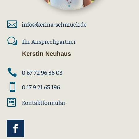

info@kerina-schmuck.de
w
Ihr Ansprechpartner
Kerstin Neuhaus

0 67 72 96 86 03

0 17 9 21 65 196

Kontaktformular