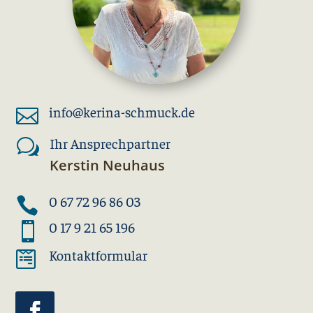
info@kerina-schmuck.de

Ihr Ansprechpartner
w
Kerstin Neuhaus
0 67 72 96 86 03

0 17 9 21 65 196

Kontaktformular
