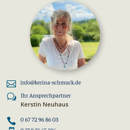
info@kerina-schmuck.de

Ihr Ansprechpartner
w
Kerstin Neuhaus
0 67 72 96 86 03

0 17 9 21 65 196