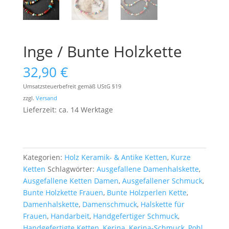
Inge / Bunte Holzkette
32,90
€
Umsatzsteuerbefreit gemäß UStG §19
zzgl.
Versand
Lieferzeit: ca. 14 Werktage
Kategorien:
Holz Keramik- & Antike Ketten
,
Kurze
Ketten
Schlagwörter:
Ausgefallene Damenhalskette
,
Ausgefallene Ketten Damen
,
Ausgefallener Schmuck
,
Bunte Holzkette Frauen
,
Bunte Holzperlen Kette
,
Damenhalskette
,
Damenschmuck
,
Halskette für
Frauen
,
Handarbeit
,
Handgefertiger Schmuck
,
Handgefertigte Ketten
,
Kerina
,
Kerina-Schmuck
,
Pohl
,